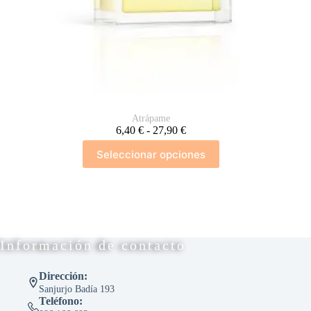
Atrápame
Rango
6,40
€
-
27,90
€
de
Este
Seleccionar opciones
precios:
producto
desde
tiene
6,40 €
múltiples
hasta
variantes.
27,90 €
Las
opciones
se
Información de contacto
pueden
elegir
en
Dirección:
la
Sanjurjo Badía 193
página
Teléfono:
de