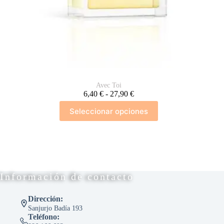
Avec Toi
Rango
6,40
€
-
27,90
€
de
Este
Seleccionar opciones
precios:
producto
desde
tiene
6,40 €
múltiples
hasta
variantes.
27,90 €
Las
opciones
se
Información de contacto
pueden
elegir
en
Dirección:
la
Sanjurjo Badía 193
página
Teléfono:
de