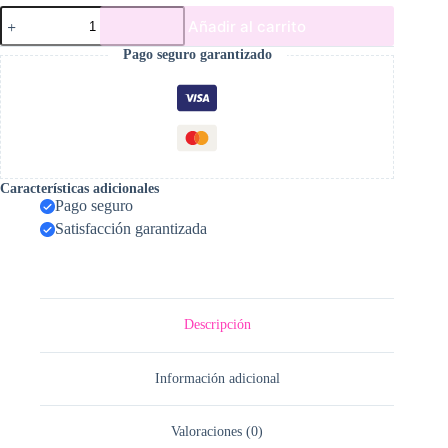
Root
Añadir al carrito
cantidad
Pago seguro garantizado
Características adicionales
Pago seguro
Satisfacción garantizada
Descripción
Información adicional
Valoraciones (0)