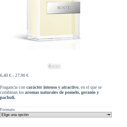
Root
Rango
6,40
€
-
27,90
€
de
precios:
Fragancia con
carácter
intenso y atractivo
, en el que se
desde
combinan los
aromas naturales de
pomelo, geranio y
6,40 €
pachuli.
hasta
27,90 €
Formato