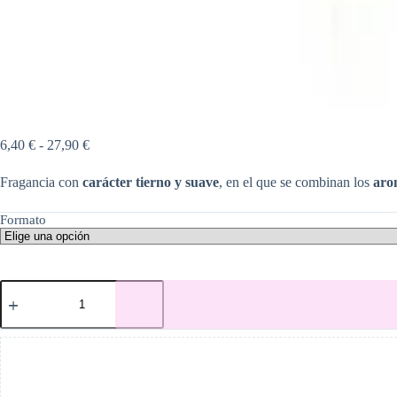
Rango
6,40
€
-
27,90
€
de
precios:
Fragancia con
carácter tierno y suave
, en el que se combinan los
arom
desde
6,40 €
Formato
hasta
27,90 €
Seducción
cantidad