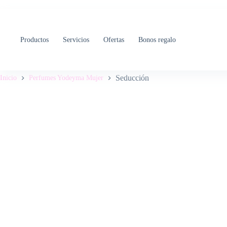
Saltar
al
contenido
Productos
Servicios
Ofertas
Bonos regalo
Seducción
Inicio
Perfumes Yodeyma Mujer