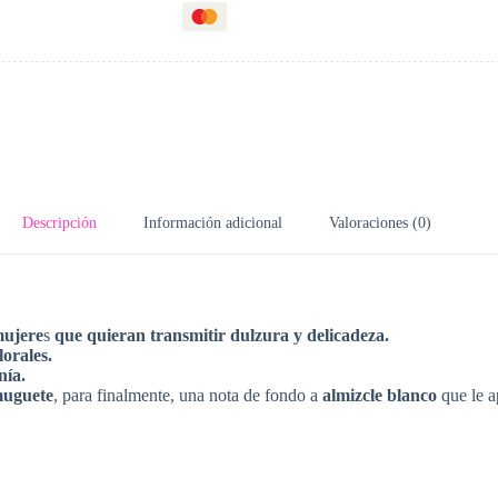
Descripción
Información adicional
Valoraciones (0)
mujere
s
que quieran transmitir dulzura y delicadeza.
lorales.
nía.
uguete
, para finalmente, una nota de fondo a
almizcle blanco
que le a