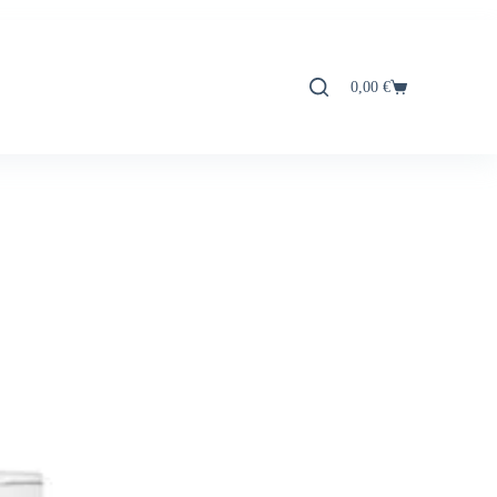
0,00
€
Carro
de
compra